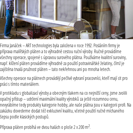
Firma Janáček – ART technologies byla založena v roce 1992. Posláním firmy je
příprava malířských pláten a to výhradně cestou ruční výroby. Ručně provádíme
všechny operace, spojené s úpravou surového plátna. Používáme kvalitní suroviny,
např. klížení pláten provádíme výhradně za použití potravinářské želatiny, čímž je
zajištěna trvalá pružnost pláten – tato nekřehnou ani po mnoha letech.
Všechny operace na plátnech provádějí pečlivě vybraní pracovníci, kteří mají cit pro
práci s tímto materiálem.
V protikladu s globalizací výroby a obecným tlakem na co nejnižší ceny, jsme zvolili
opačný přístup – udržení maximální kvality výrobků za ještě rozumnou cenu,
nevyrábíme tedy produkty kategorie hobby, ale naše plátna jsou v kategorii profi. Na
zakázku dovedeme dodat též exkluzivní kvalitu, včetně použití ručně míchaného
šepsu podle klasických postupů.
2
Příprava pláten probíhá ve dvou halách o ploše 2 x 200 m
.