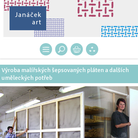
Výroba malířských šepsovaných pláten a dalších
uměleckých potřeb