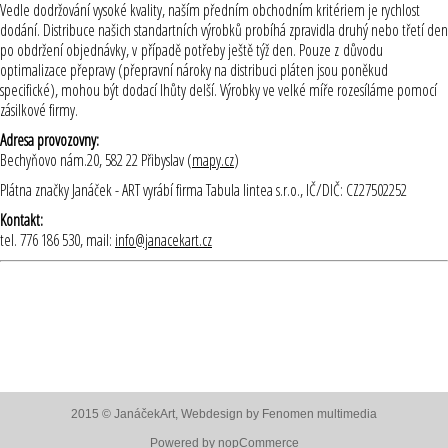
Vedle dodržování vysoké kvality, naším předním obchodním kritériem je rychlost
dodání. Distribuce našich standartních výrobků probíhá zpravidla druhý nebo třetí den
po obdržení objednávky, v případě potřeby ještě týž den. Pouze z důvodu
optimalizace přepravy (přepravní nároky na distribuci pláten jsou poněkud
specifické), mohou být dodací lhůty delší. Výrobky ve velké míře rozesíláme pomocí
zásilkové firmy.
Adresa provozovny:
Bechyňovo nám.20, 582 22 Přibyslav (
mapy.cz
)
Plátna značky Janáček - ART vyrábí firma Tabula lintea s.r.o., IČ/DIČ: CZ27502252
Kontakt:
tel. 776 186 530, mail:
info@janacekart.cz
2015 © JanáčekArt, Webdesign by
Fenomen multimedia
Powered by
nopCommerce